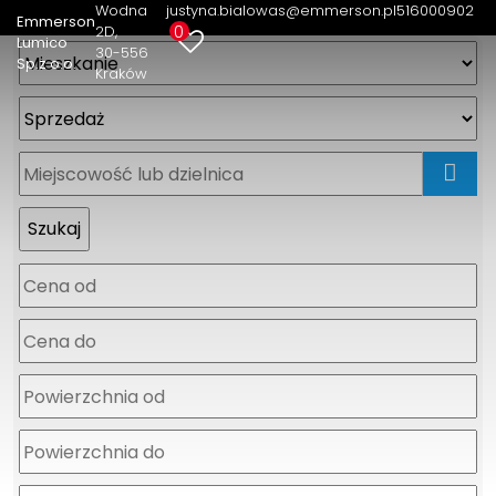
Wodna
justyna.bialowas@emmerson.pl
516000902
Emmerson
0
2D
Lumico
30-556
Sp.z o.o.
Kraków
mapa