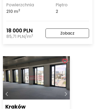
Powierzchnia
Piętro
2
210 m
2
18 000 PLN
Zobacz
2
85,71 PLN/m
Kraków