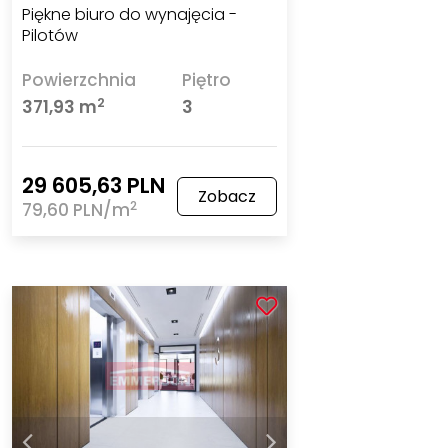
Piękne biuro do wynajęcia -
Pilotów
Powierzchnia
Piętro
2
371,93 m
3
29 605,63 PLN
Zobacz
2
79,60 PLN/m