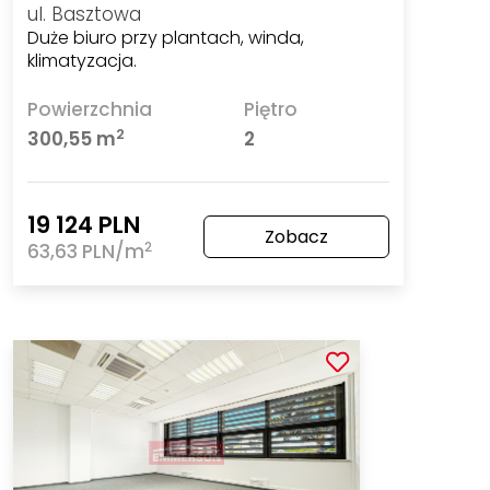
ul. Basztowa
Duże biuro przy plantach, winda,
klimatyzacja.
Powierzchnia
Piętro
2
300,55 m
2
19 124 PLN
Zobacz
2
63,63 PLN/m