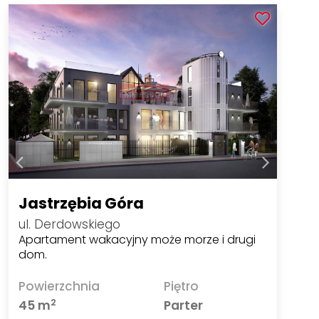
Jastrzębia Góra
ul. Derdowskiego
Apartament wakacyjny może morze i drugi
dom.
Powierzchnia
Piętro
2
45 m
Parter