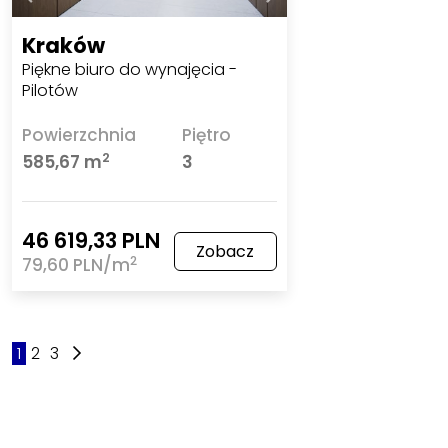
Kraków
Piękne biuro do wynajęcia -
Pilotów
Powierzchnia
Piętro
2
585,67 m
3
46 619,33 PLN
Zobacz
2
79,60 PLN/m
1
2
3