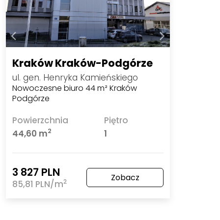
Kraków Kraków-Podgórze
ul. gen. Henryka Kamieńskiego
Nowoczesne biuro 44 m² Kraków
Podgórze
Powierzchnia
Piętro
2
44,60 m
1
3 827 PLN
Zobacz
2
85,81 PLN/m