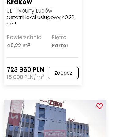
Kraków
ul. Trybuny Ludów
Ostatni lokal usługowy 40,22
m
!
2
Powierzchnia
Piętro
2
40,22 m
Parter
723 960 PLN
Zobacz
2
18 000 PLN/m