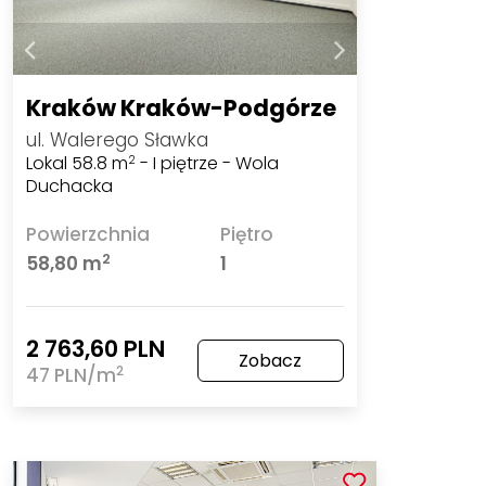
Kraków Kraków-Podgórze
ul. Walerego Sławka
Lokal 58.8 m
- I piętrze - Wola
2
Duchacka
Powierzchnia
Piętro
2
58,80 m
1
2 763,60 PLN
Zobacz
2
47 PLN/m