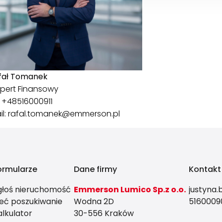
fał Tomanek
spert Finansowy
.
+48516000911
il:
rafal.tomanek@emmerson.pl
ormularze
Dane firmy
Kontakt
głoś nieruchomość
Emmerson Lumico Sp.z o.o.
justyna
leć poszukiwanie
Wodna 2D
5160009
alkulator
30-556 Kraków