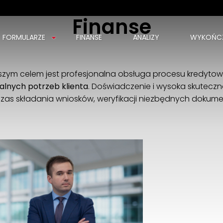
Finanse
FORMULARZE
FINANSE
ANALIZY
WYKOŃCZ
Emmerson Lumico Sp.z o.o.
Wodna 2D
zym celem jest profesjonalna obsługa procesu kredytowe
30-556 Kraków
alnych potrzeb klienta
. Doświadczenie i wysoka skutecz
516000902
as składania wniosków, weryfikacji niezbędnych dokume
justyna.bialowas@emmerson.pl