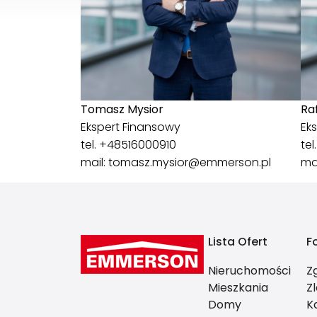
Ra
Tomasz Mysior
Ek
Ekspert Finansowy
tel
tel.
+48516000910
ma
mail:
tomasz.mysior@emmerson.pl
Lista Ofert
F
Nieruchomości
Z
Mieszkania
Z
Domy
K