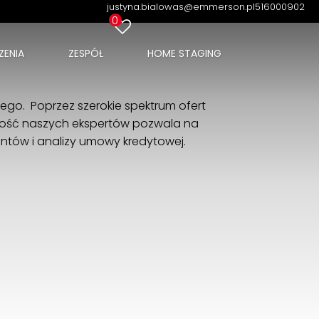
justyna.bialowas@emmerson.pl
516000902
0
ENIA
ZESPÓŁ
HOME STAGING
go. Poprzez szerokie spektrum ofert
ność naszych ekspertów pozwala na
ntów i analizy umowy kredytowej.