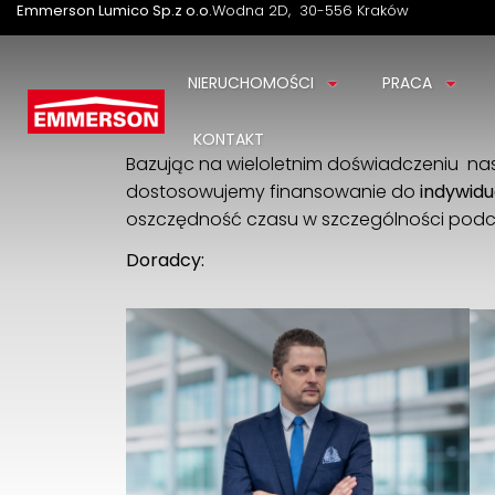
Emmerson Lumico Sp.z o.o.
Wodna 2D
30-556 Kraków
NIERUCHOMOŚCI
PRACA
KONTAKT
Bazując na wieloletnim doświadczeniu nas
dostosowujemy finansowanie do
indywidu
oszczędność czasu w szczególności podcz
Doradcy: