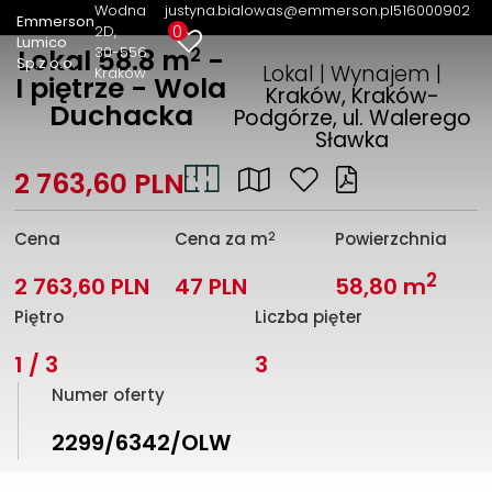
Wodna
justyna.bialowas@emmerson.pl
516000902
Emmerson
0
2D
Lumico
2
30-556
Lokal 58.8 m
-
Sp.z o.o.
Lokal | Wynajem |
Kraków
I piętrze - Wola
Kraków, Kraków-
Duchacka
Podgórze, ul. Walerego
Sławka
2 763,60 PLN
2
Cena
Cena za m
Powierzchnia
2
2 763,60 PLN
47 PLN
58,80 m
Piętro
Liczba pięter
1 / 3
3
Numer oferty
2299/6342/OLW