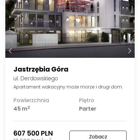
Jastrzębia Góra
ul. Derdowskiego
Apartament wakacyjny może morze i drugi dom.
Powierzchnia
Piętro
2
45 m
Parter
607 500 PLN
Zobacz
2