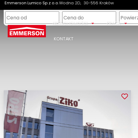
Emmerson Lumico Sp.z o.o.
Wodna 2D
30-556 Kraków
NIERUCHOMOŚCI
PRACA
KONTAKT