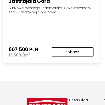
Jastrzębia Góra
Butikowa iwestycja , nadmorska zlokalizowana w
sercu Jastrzębiej Góry, zaled…
607 500 PLN
Zobacz
2
13 500 /m
Lista Ofert
F