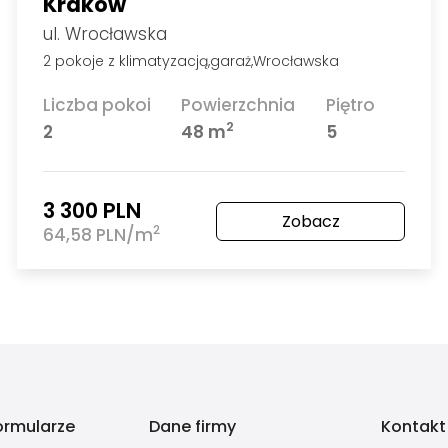
Kraków
ul. Wrocławska
2 pokoje z klimatyzacją,garaż,Wrocławska
Liczba pokoi
Powierzchnia
Piętro
2
2
48 m
5
3 300 PLN
Zobacz
2
64,58 PLN/m
ormularze
Dane firmy
Kontakt