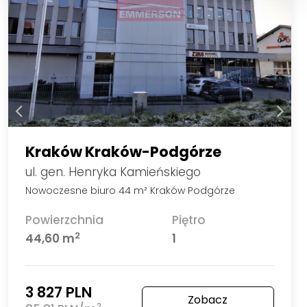
Kraków Kraków-Podgórze
ul. gen. Henryka Kamieńskiego
Nowoczesne biuro 44 m² Kraków Podgórze
Powierzchnia
Piętro
2
44,60 m
1
3 827 PLN
Zobacz
2