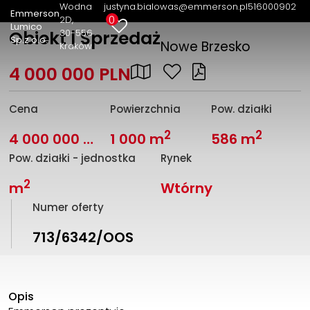
Wodna
justyna.bialowas@emmerson.pl
516000902
Emmerson
0
2D
Lumico
30-556
Obiekt | Sprzedaż
Sp.z o.o.
Nowe Brzesko
Kraków
4 000 000 PLN
Cena
Powierzchnia
Pow. działki
2
2
4 000 000 PLN
1 000 m
586 m
Pow. działki - jednostka
Rynek
2
m
Wtórny
Numer oferty
713/6342/OOS
Opis