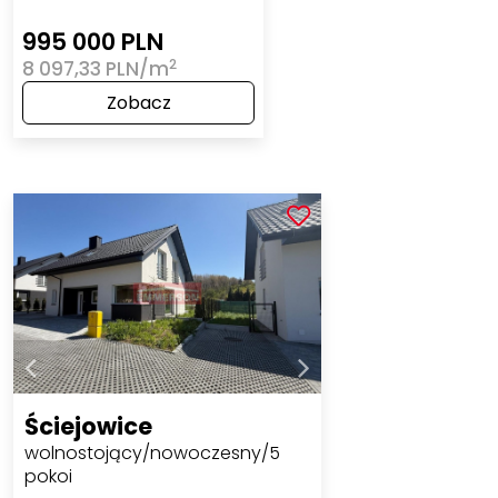
995 000 PLN
2
8 097,33 PLN/m
Zobacz
Ściejowice
wolnostojący/nowoczesny/5
pokoi