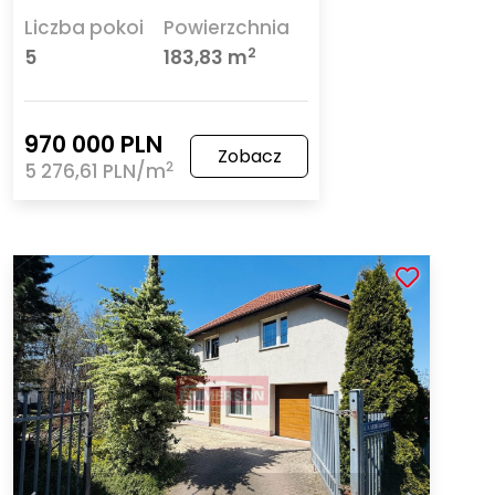
Liczba pokoi
Powierzchnia
2
5
183,83 m
970 000 PLN
Zobacz
2
5 276,61 PLN/m