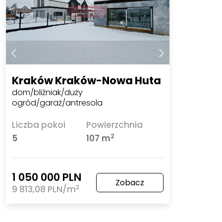
Kraków Kraków-Nowa Huta
dom/bliźniak/duży
ogród/garaż/antresola
Liczba pokoi
Powierzchnia
2
5
107 m
1 050 000 PLN
Zobacz
2
9 813,08 PLN/m