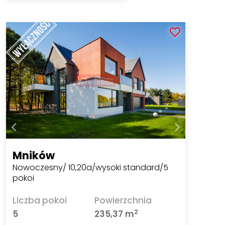
Mników
Nowoczesny/ 10,20a/wysoki standard/5
pokoi
Liczba pokoi
Powierzchnia
2
5
235,37 m