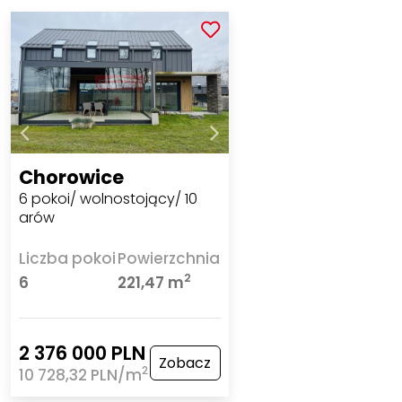
Chorowice
6 pokoi/ wolnostojący/ 10
arów
Liczba pokoi
Powierzchnia
2
6
221,47 m
2 376 000 PLN
Zobacz
2
10 728,32 PLN/m