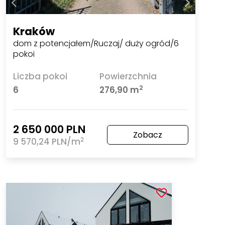
Kraków
dom z potencjałem/Ruczaj/ duży ogród/6
pokoi
Liczba pokoi
Powierzchnia
2
6
276,90 m
2 650 000 PLN
Zobacz
2
9 570,24 PLN/m