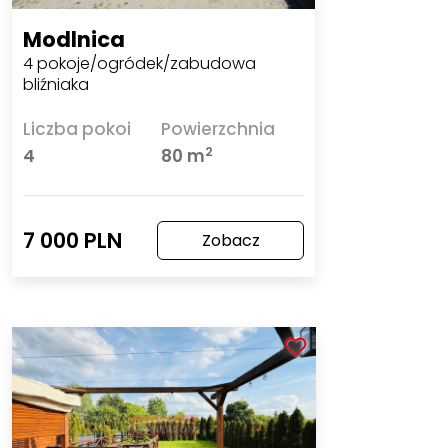
Modlnica
4 pokoje/ogródek/zabudowa
bliźniaka
Liczba pokoi
Powierzchnia
2
4
80 m
7 000 PLN
Zobacz