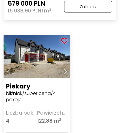
579 000 PLN
Zobacz
2
15 038,96 PLN/m
Piekary
bliźniak/super cena/4
pokoje
Liczba pokoi
Powierzchnia
2
4
122,88 m