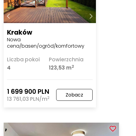
Kraków
Nowa
cena/basen/ogród/komfortowy
Liczba pokoi
Powierzchnia
2
4
123,53 m
1 699 900 PLN
Zobacz
2
13 761,03 PLN/m