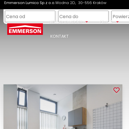
Emmerson Lumico Sp.z o.o.
Wodna 2D
30-556 Kraków
NIERUCHOMOŚCI
PRACA
KONTAKT