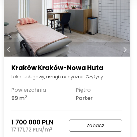
Kraków Kraków-Nowa Huta
Lokal usługowy, usługi medyczne. Czyżyny.
Powierzchnia
Piętro
2
99 m
Parter
1 700 000 PLN
Zobacz
2
17 171,72 PLN/m