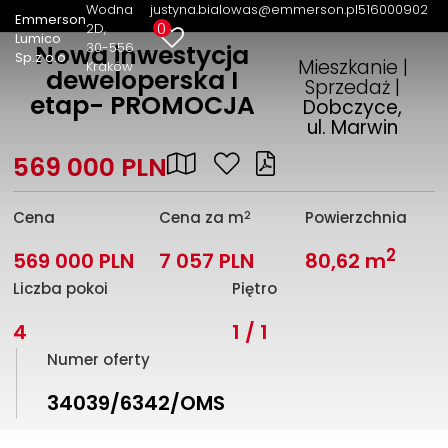
Wodna
justyna.bialowas@emmerson.pl
516000902
Emmerson
0
2D
Lumico
30-556
Nowa inwestycja
Sp.z o.o.
Mieszkanie |
Kraków
deweloperska I
Sprzedaż |
etap- PROMOCJA
Dobczyce,
ul. Marwin
569 000 PLN
2
Cena
Cena za m
Powierzchnia
2
569 000 PLN
7 057 PLN
80,62 m
Liczba pokoi
Piętro
4
1 / 1
Numer oferty
34039/6342/OMS