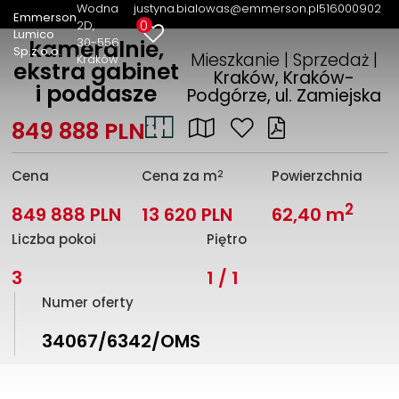
Wodna
justyna.bialowas@emmerson.pl
516000902
Emmerson
0
2D
Lumico
30-556
kameralnie,
Sp.z o.o.
Mieszkanie | Sprzedaż |
Kraków
ekstra gabinet
Kraków, Kraków-
i poddasze
Podgórze, ul. Zamiejska
849 888 PLN
2
Cena
Cena za m
Powierzchnia
2
849 888 PLN
13 620 PLN
62,40 m
Liczba pokoi
Piętro
3
1 / 1
Numer oferty
34067/6342/OMS