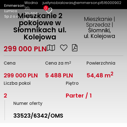
Wodna
justyna.bialowas@emmerson.pl
516000902
Emmerson
0
2D
Lumico
30-556
Mieszkanie 2
Sp.z o.o.
Mieszkanie |
Kraków
pokojowe w
Sprzedaż |
Słomnikach ul.
Słomniki,
Kolejowa
ul. Kolejowa
299 000 PLN
2
Cena
Cena za m
Powierzchnia
2
299 000 PLN
5 488 PLN
54,48 m
Liczba pokoi
Piętro
2
Parter / 1
Numer oferty
33523/6342/OMS