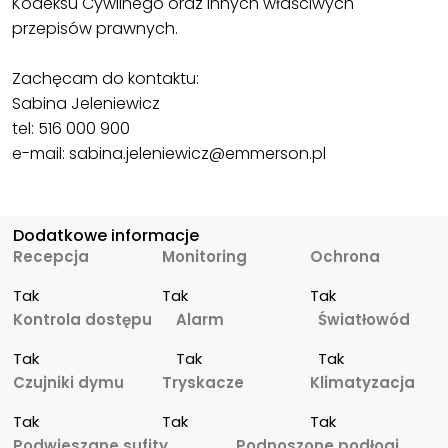
Kodeksu Cywilnego oraz innych właściwych
przepisów prawnych.
Zachęcam do kontaktu:
Sabina Jeleniewicz
tel: 516 000 900
e-mail: sabina.jeleniewicz@emmerson.pl
Dodatkowe informacje
Recepcja
Monitoring
Ochrona
Tak
Tak
Tak
Kontrola dostępu
Alarm
Światłowód
Tak
Tak
Tak
Czujniki dymu
Tryskacze
Klimatyzacja
Tak
Tak
Tak
Podwieszane sufity
Podnoszone podłogi