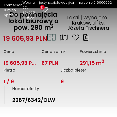
Wodna
justyna.bialowas@emmerson.pl
516000902
Emmerson
0
2D
Lumico
30-556
Do podnajęcia
Sp.z o.o.
Lokal | Wynajem |
Kraków
lokal biurowy o
Kraków, ul. ks.
2
pow. 290 m
Józefa Tischnera
19 605,93 PLN
2
Cena
Cena za m
Powierzchnia
2
19 605,93 PLN
67 PLN
291,15 m
Piętro
Liczba pięter
1 / 9
9
Numer oferty
2287/6342/OLW