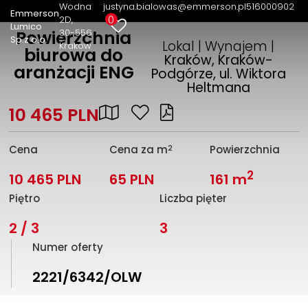
Wodna
justyna.bialowas@emmerson.pl
516000902
Emmerson
0
2D
Lumico
30-556
Powierzchnia
Sp.z o.o.
Lokal | Wynajem |
Kraków
biurowa do
Kraków, Kraków-
aranżacji ENG
Podgórze, ul. Wiktora
Heltmana
10 465 PLN
2
Cena
Cena za m
Powierzchnia
2
10 465 PLN
65 PLN
161 m
Piętro
Liczba pięter
2 / 3
3
Numer oferty
2221/6342/OLW