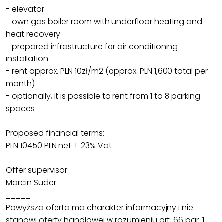
- elevator
- own gas boiler room with underfloor heating and
heat recovery
- prepared infrastructure for air conditioning
installation
- rent approx. PLN 10zł/m2 (approx. PLN 1,600 total per
month)
- optionally, it is possible to rent from 1 to 8 parking
spaces
Proposed financial terms:
PLN 10450 PLN net + 23% Vat
Offer supervisor:
Marcin Suder
_____
Powyższa oferta ma charakter informacyjny i nie
stanowi oferty handlowej w rozumieniu art. 66 par. 1