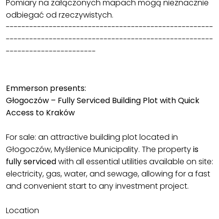
Pomiary na załączonych mapach mogą nieznacznie
odbiegać od rzeczywistych.
-----------------------------------------------------
-----------------------------------------------------
-----------------------
Emmerson presents:
Głogoczów – Fully Serviced Building Plot with Quick
Access to Kraków
For sale: an attractive building plot located in
Głogoczów, Myślenice Municipality. The property
is
fully serviced
with all essential utilities available on site:
electricity, gas, water, and sewage, allowing for a fast
and convenient start to any investment project.
Location