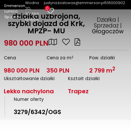
Wodna
justyna.bialowas@emmerson.pl
516000902
Emmerson
0
2D
Lumico
30-556
działka uzbrojona,
Sp.z o.o.
Działka |
Kraków
szybki dojazd od Krk,
Sprzedaż |
MPZP- MU
Głogoczów
980 000 PLN
2
Cena
Cena za m
Pow. działki
2
980 000 PLN
350 PLN
2 799 m
Ukształtowanie działki
Kształt działki
Lekko nachylona
Trapez
Numer oferty
3279/6342/OGS