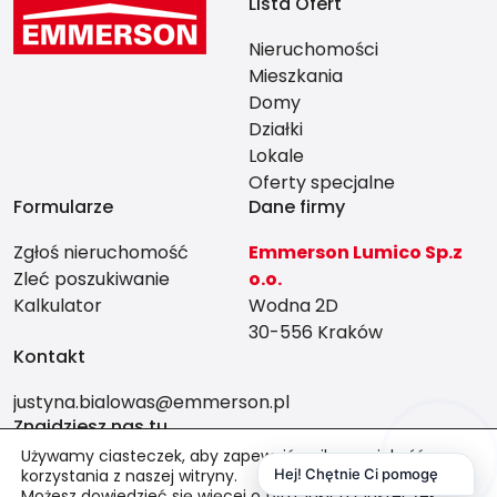
Lista Ofert
Nieruchomości
Mieszkania
Domy
Działki
Lokale
Oferty specjalne
Formularze
Dane firmy
Zgłoś nieruchomość
Emmerson Lumico Sp.z
Zleć poszukiwanie
o.o.
Kalkulator
Wodna 2D
30-556 Kraków
Kontakt
justyna.bialowas@emmerson.pl
Znajdziesz nas tu
Używamy ciasteczek, aby zapewnić najlepszą jakość
korzystania z naszej witryny.
Hej! Chętnie Ci pomogę
Możesz dowiedzieć się więcej o tym, jakich ciasteczek