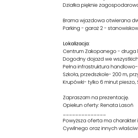
Działka pięknie zagospodarowa
Brama wjazdowa otwierana dwus
Parking - garaż 2 - stanowisko
Lokalizacja
:
Centrum Zakopanego - druga l
Dogodny dojazd we wszystkich 
Pełna infrastruktura handlowo-us
Szkoła, przedszkole- 200 m, pr
Krupówki- tylko 6 minut pieszo
Zapraszam na prezentację.
Opiekun oferty: Renata Lasoń
______________
Powyższa oferta ma charakter i
Cywilnego oraz innych właści