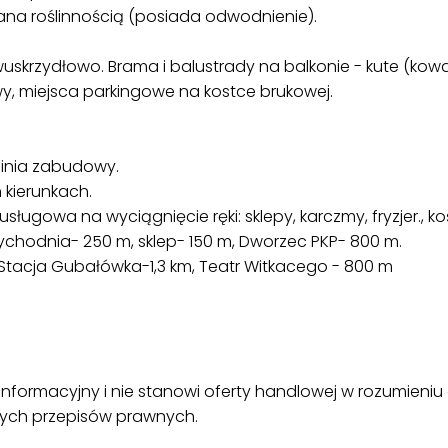
na roślinnością (posiada odwodnienie).
krzydłowo. Brama i balustrady na balkonie - kute (kowa
wy, miejsca parkingowe na kostce brukowej.
inia zabudowy.
kierunkach.
ługowa na wyciągnięcie ręki: sklepy, karczmy, fryzjer., kośc
zychodnia- 250 m, sklep- 150 m, Dworzec PKP- 800 m.
, Stacja Gubałówka-1,3 km, Teatr Witkacego - 800 m
nformacyjny i nie stanowi oferty handlowej w rozumieniu a
wych przepisów prawnych.