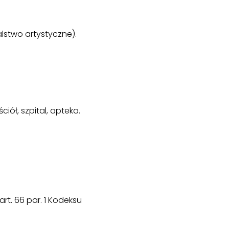
lstwo artystyczne).
iół, szpital, apteka.
rt. 66 par. 1 Kodeksu