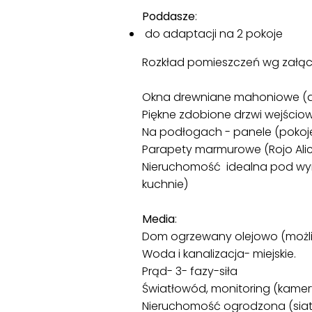
Poddasze
:
do adaptacji na 2 pokoje
Rozkład pomieszczeń wg załąc
Okna drewniane mahoniowe (dr
Piękne zdobione drzwi wejści
Na podłogach - panele (pokoje),
Parapety marmurowe (Rojo Alic
Nieruchomość idealna pod wynaj
kuchnie)
Media
:
Dom ogrzewany olejowo (możli
Woda i kanalizacja- miejskie.
Prąd- 3- fazy-siła
Światłowód, monitoring (kamer
Nieruchomość ogrodzona (siatka