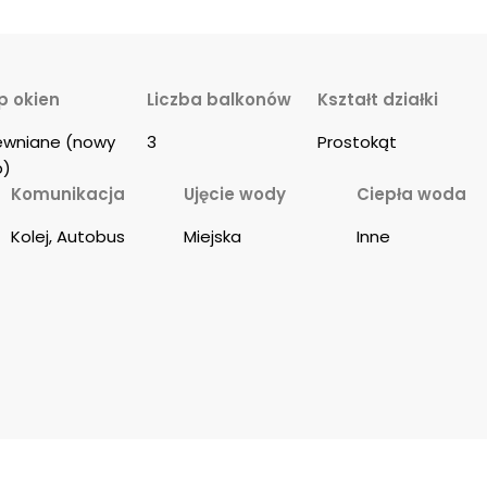
p okien
Liczba balkonów
Kształt działki
ewniane (nowy 
3
Prostokąt
p)
Komunikacja
Ujęcie wody
Ciepła woda
Kolej, Autobus
Miejska
Inne