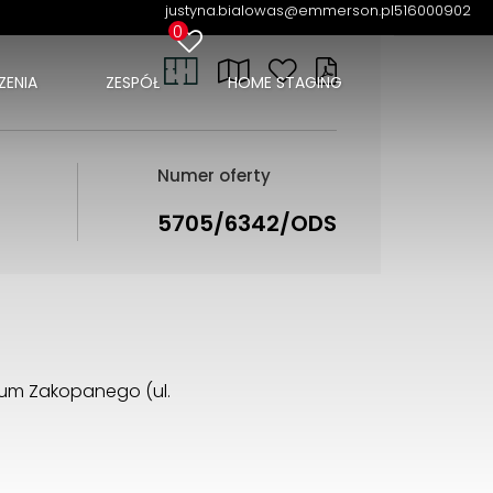
justyna.bialowas@emmerson.pl
516000902
0
ENIA
ZESPÓŁ
HOME STAGING
Numer oferty
5705/6342/ODS
rum Zakopanego (ul.