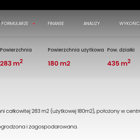
e
FORMULARZE
FINANSE
ANALIZY
WYKOŃCZ
Powierzchnia
Powierzchnia użytkowa
Pow. działki
2
2
283 m
180 m2
435 m
i całkowitej 283 m2 (użytkowej 180m2), położony w cent
, ogrodzona i zagospodarowana.