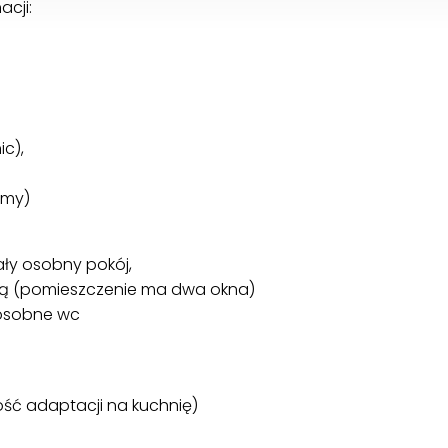
acji:
ic),
amy)
ały osobny pokój,
ią (pomieszczenie ma dwa okna)
 osobne wc
ść adaptacji na kuchnię)