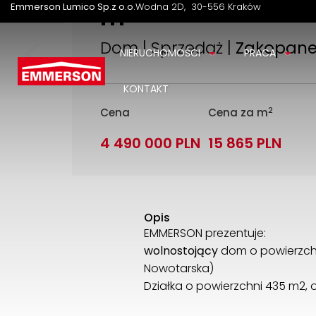
m
2
Emmerson Lumico Sp.z o.o.
Wodna 2D
30-556 Kraków
Dom | Sprzedaż |
Zakopan
NIERUCHOMOŚCI
PRACA
KONTAKT
2
Cena
Cena za m
4 490 000 PLN
15 865 PLN
Opis
EMMERSON prezentuje:
wolnostojący
dom o powierzchn
Nowotarska)
Działka o powierzchni 435 m2