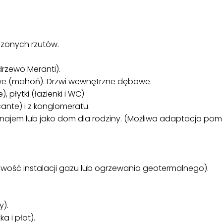
zonych rzutów.
zewo Meranti).
owe (mahoń). Drzwi wewnętrzne dębowe.
 płytki (łazienki i WC)
ante) i z konglomeratu.
em lub jako dom dla rodziny. (Możliwa adaptacja pomiesz
wość instalacji gazu lub ogrzewania geotermalnego).
y).
 i płot).