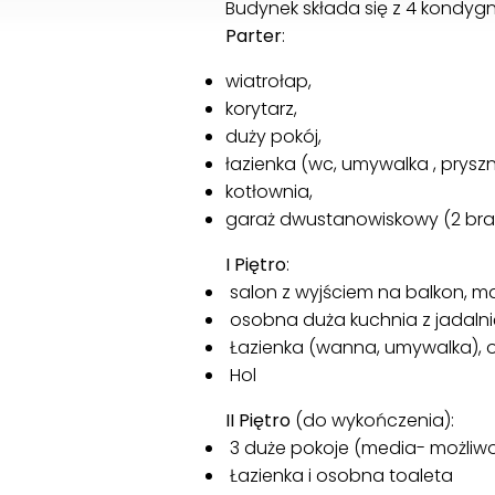
Budynek składa się z 4 kondygn
Parter
:
wiatrołap,
korytarz,
duży pokój,
łazienka (wc, umywalka , pryszn
kotłownia,
garaż dwustanowiskowy (2 br
I Piętro
:
salon z wyjściem na balkon, m
osobna duża kuchnia z jadaln
Łazienka (wanna, umywalka),
Hol
II Piętro
(do wykończenia):
3 duże pokoje (media- możliwo
Łazienka i osobna toaleta