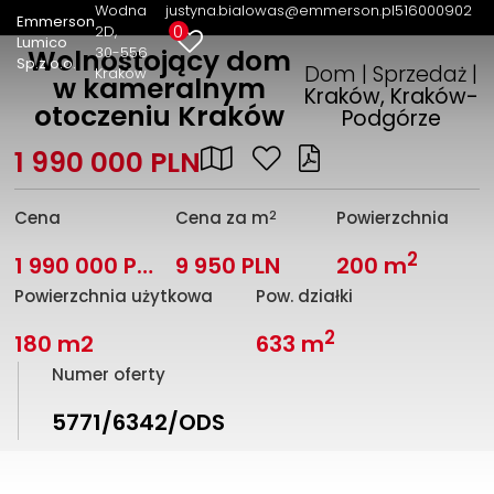
Wodna
justyna.bialowas@emmerson.pl
516000902
Emmerson
0
2D
Lumico
30-556
Wolnostojący dom
Sp.z o.o.
Dom | Sprzedaż |
Kraków
w kameralnym
Kraków, Kraków-
otoczeniu Kraków
Podgórze
1 990 000 PLN
2
Cena
Cena za m
Powierzchnia
2
1 990 000 PLN
9 950 PLN
200 m
Powierzchnia użytkowa
Pow. działki
2
180 m2
633 m
Numer oferty
5771/6342/ODS