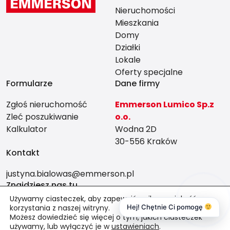
Nieruchomości
Mieszkania
Domy
Działki
Lokale
Oferty specjalne
Formularze
Dane firmy
Zgłoś nieruchomość
Emmerson Lumico Sp.z
Zleć poszukiwanie
o.o.
Kalkulator
Wodna 2D
30-556 Kraków
Kontakt
justyna.bialowas@emmerson.pl
Znajdziesz nas tu
Używamy ciasteczek, aby zapewnić najlepszą jakość
korzystania z naszej witryny.
Hej! Chętnie Ci pomogę
Możesz dowiedzieć się więcej o tym, jakich ciasteczek
używamy, lub wyłączyć je w
ustawieniach
.