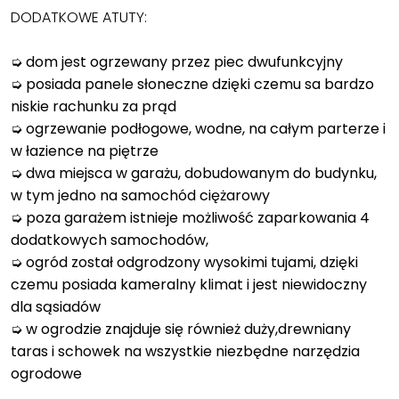
DODATKOWE ATUTY:
➭ dom jest ogrzewany przez piec dwufunkcyjny
➭ posiada panele słoneczne dzięki czemu sa bardzo
niskie rachunku za prąd
➭ ogrzewanie podłogowe, wodne, na całym parterze i
w łazience na piętrze
➭ dwa miejsca w garażu, dobudowanym do budynku,
w tym jedno na samochód ciężarowy
➭ poza garażem istnieje możliwość zaparkowania 4
dodatkowych samochodów,
➭ ogród został odgrodzony wysokimi tujami, dzięki
czemu posiada kameralny klimat i jest niewidoczny
dla sąsiadów
➭ w ogrodzie znajduje się również duży,drewniany
taras i schowek na wszystkie niezbędne narzędzia
ogrodowe