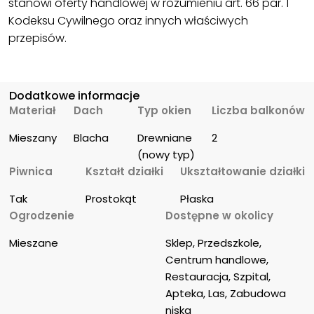
stanowi oferty handlowej w rozumieniu art. 66 par. 1
Kodeksu Cywilnego oraz innych właściwych
przepisów.
Dodatkowe informacje
Materiał
Dach
Typ okien
Liczba balkonów
Mieszany
Blacha
Drewniane 
2
(nowy typ)
Piwnica
Kształt działki
Ukształtowanie działki
Tak
Prostokąt
Płaska
Ogrodzenie
Dostępne w okolicy
Mieszane
Sklep, Przedszkole, 
Centrum handlowe, 
Restauracja, Szpital, 
Apteka, Las, Zabudowa 
niska