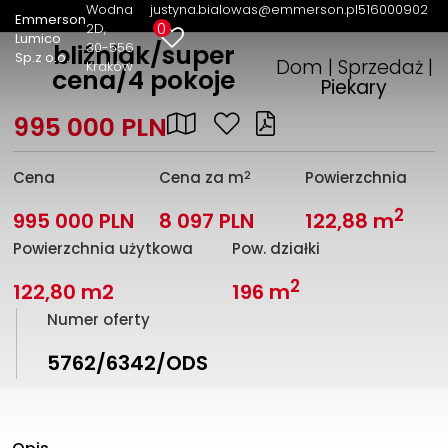
Wodna
justyna.bialowas@emmerson.pl
516000902
Emmerson
0
2D
Lumico
30-556
bliźniak/super
Sp.z o.o.
Dom | Sprzedaż |
Kraków
cena/4 pokoje
Piekary
995 000 PLN
2
Cena
Cena za m
Powierzchnia
2
995 000 PLN
8 097 PLN
122,88 m
Powierzchnia użytkowa
Pow. działki
2
122,80 m2
196 m
Numer oferty
5762/6342/ODS