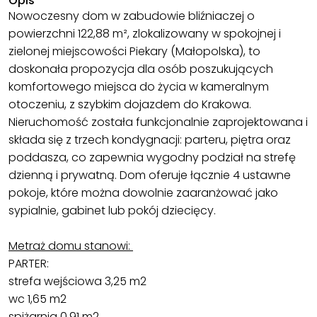
Opis
Nowoczesny dom w zabudowie bliźniaczej o
powierzchni 122,88 m², zlokalizowany w spokojnej i
zielonej miejscowości Piekary (Małopolska), to
doskonała propozycja dla osób poszukujących
komfortowego miejsca do życia w kameralnym
otoczeniu, z szybkim dojazdem do Krakowa.
Nieruchomość została funkcjonalnie zaprojektowana i
składa się z trzech kondygnacji: parteru, piętra oraz
poddasza, co zapewnia wygodny podział na strefę
dzienną i prywatną. Dom oferuje łącznie 4 ustawne
pokoje, które można dowolnie zaaranżować jako
sypialnie, gabinet lub pokój dziecięcy.
Metraż domu stanowi:
PARTER:
strefa wejściowa 3,25 m2
wc 1,65 m2
spiżarnia 0,91 m2