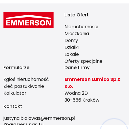
Lista Ofert
Nieruchomości
Mieszkania
Domy
Działki
Lokale
Oferty specjalne
Formularze
Dane firmy
Zgłoś nieruchomość
Emmerson Lumico Sp.z
Zleć poszukiwanie
o.o.
Kalkulator
Wodna 2D
30-556 Kraków
Kontakt
justyna.bialowas@emmerson.pl
Znajdziesz nas tu