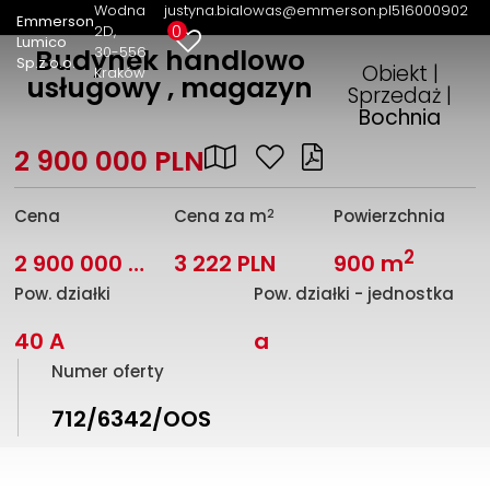
Wodna
justyna.bialowas@emmerson.pl
516000902
Emmerson
0
2D
Lumico
30-556
Budynek handlowo
Sp.z o.o.
Obiekt |
Kraków
usługowy , magazyn
Sprzedaż |
Bochnia
2 900 000 PLN
2
Cena
Cena za m
Powierzchnia
2
2 900 000 PLN
3 222 PLN
900 m
Pow. działki
Pow. działki - jednostka
40 A
a
Numer oferty
712/6342/OOS