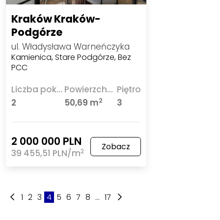
Kraków Kraków-
Podgórze
ul. Władysława Warneńczyka
Kamienica, Stare Podgórze, Bez
PCC
Liczba pokoi
Powierzchnia
Piętro
2
2
50,69 m
3
2 000 000 PLN
Zobacz
2
39 455,51 PLN/m
1
2
3
4
5
6
7
8
...
17