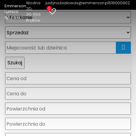
Wodna
justyna.bialowas@emmerson.pl
516000902
Emmerson
0
2D
Lumico
30-556
Sp.z o.o.
Kraków
mapa