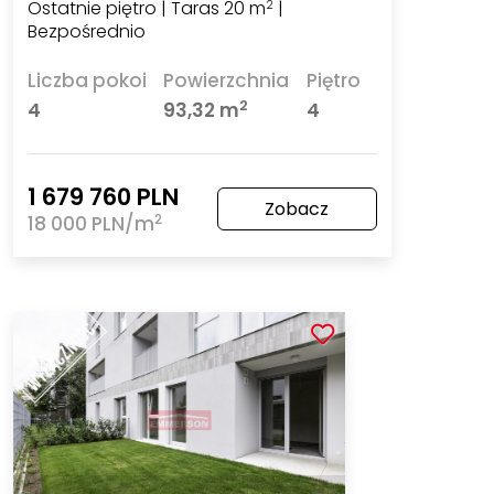
Ostatnie piętro | Taras 20 m
|
2
Bezpośrednio
Liczba pokoi
Powierzchnia
Piętro
2
4
93,32 m
4
1 679 760 PLN
Zobacz
2
18 000 PLN/m