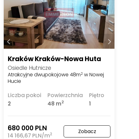
Kraków Kraków-Nowa Huta
Osiedle Hutnicze
Atrakcyjne dwupokojowe 48m
w Nowej
2
Hucie
Liczba pokoi
Powierzchnia
Piętro
2
2
48 m
1
680 000 PLN
Zobacz
2
14 166,67 PLN/m