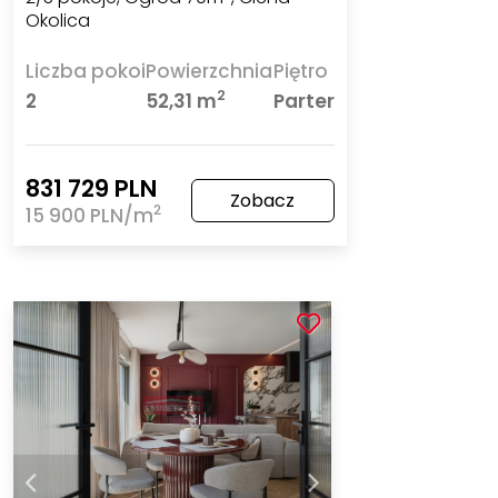
Okolica
Liczba pokoi
Powierzchnia
Piętro
2
2
52,31 m
Parter
831 729 PLN
Zobacz
2
15 900 PLN/m