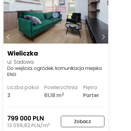
Wieliczka
ul. Sadowa
Do wejścia, ogródek, komunikacja miejska
ENG
Liczba pokoi
Powierzchnia
Piętro
2
3
61,18 m
Parter
799 000 PLN
Zobacz
2
13 059,82 PLN/m