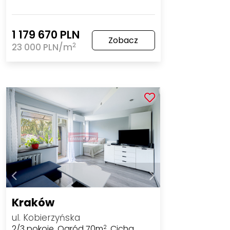
1 179 670 PLN
Zobacz
2
23 000 PLN/m
Kraków
ul. Kobierzyńska
2/3 pokoje, Ogród 70m
, Cicha
2