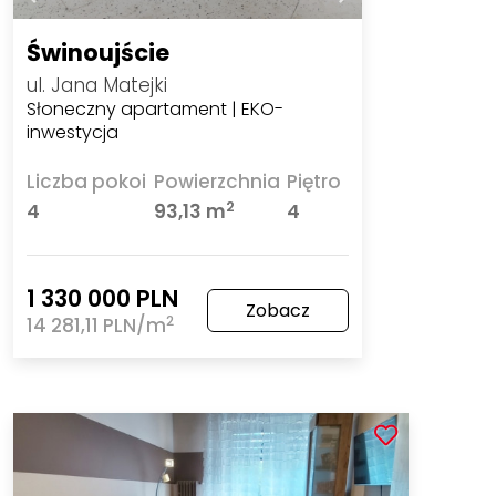
Świnoujście
ul. Jana Matejki
Słoneczny apartament | EKO-
inwestycja
Liczba pokoi
Powierzchnia
Piętro
2
4
93,13 m
4
1 330 000 PLN
Zobacz
2
14 281,11 PLN/m