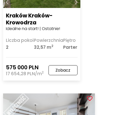
Kraków Kraków-
Krowodrza
Idealne na start! | Ostatnie!
Liczba pokoi
Powierzchnia
Piętro
2
2
32,57 m
Parter
575 000 PLN
Zobacz
2
17 654,28 PLN/m