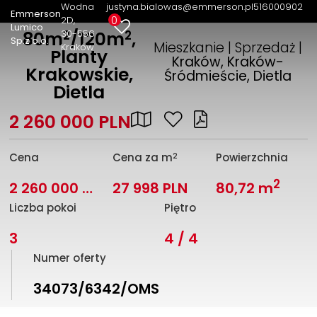
Wodna
justyna.bialowas@emmerson.pl
516000902
Emmerson
0
2D
Lumico
2
2
30-556
80m
/120m
,
Sp.z o.o.
Mieszkanie | Sprzedaż |
Kraków
Planty
Kraków, Kraków-
Krakowskie,
Śródmieście, Dietla
Dietla
2 260 000 PLN
2
Cena
Cena za m
Powierzchnia
2
2 260 000 PLN
27 998 PLN
80,72 m
Liczba pokoi
Piętro
3
4 / 4
Numer oferty
34073/6342/OMS