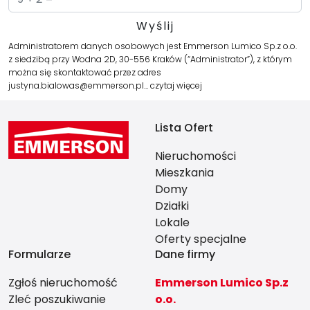
Administratorem danych osobowych jest Emmerson Lumico Sp.z o.o.
z siedzibą przy Wodna 2D, 30-556 Kraków (“Administrator”), z którym
można się skontaktować przez adres
justyna.bialowas@emmerson.pl…
czytaj więcej
Lista Ofert
Nieruchomości
Mieszkania
Domy
Działki
Lokale
Oferty specjalne
Formularze
Dane firmy
Zgłoś nieruchomość
Emmerson Lumico Sp.z
Zleć poszukiwanie
o.o.