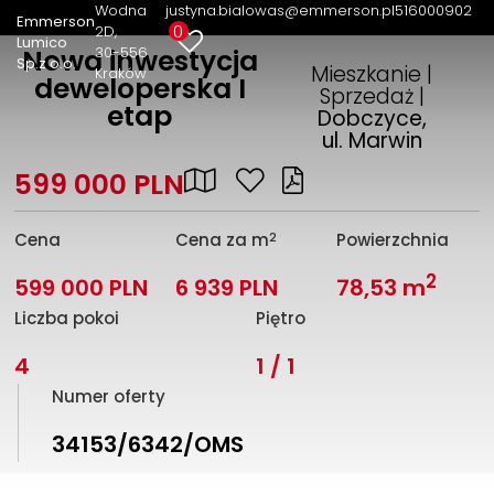
Wodna
justyna.bialowas@emmerson.pl
516000902
Emmerson
0
2D
Lumico
30-556
Nowa inwestycja
Sp.z o.o.
Mieszkanie |
Kraków
deweloperska I
Sprzedaż |
etap
Dobczyce,
ul. Marwin
599 000 PLN
2
Cena
Cena za m
Powierzchnia
2
599 000 PLN
6 939 PLN
78,53 m
Liczba pokoi
Piętro
4
1 / 1
Numer oferty
34153/6342/OMS