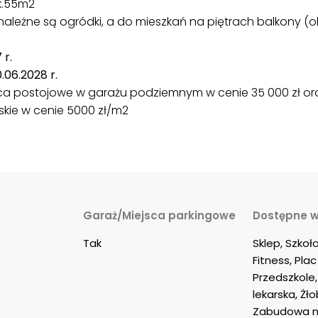
k.55m2
ależne są ogródki, a do mieszkań na piętrach balkony (o
 r.
.06.2028 r.
sca postojowe w garażu podziemnym w cenie 35 000 zł or
rskie w cenie 5000 zł/m2
Garaż/Miejsca parkingowe
Dostępne w
Tak
Sklep, Szkoła
Fitness, Pla
Przedszkole,
lekarska, Żło
Zabudowa ni