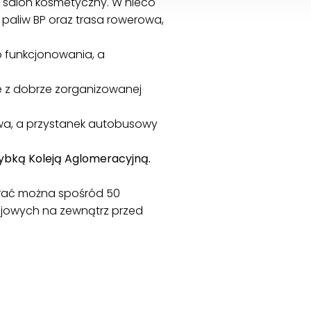
 i salon kosmetyczny. W nieco
a paliw BP oraz trasa rowerowa,
 funkcjonowania, a
ie z dobrze zorganizowanej
wa, a przystanek autobusowy
zybką Koleją Aglomeracyjną.
brać można spośród 50
ojowych na zewnątrz przed