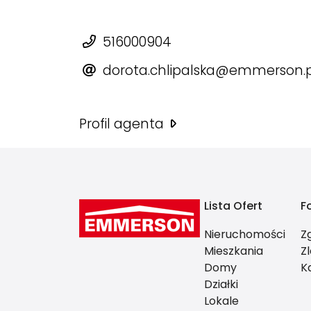
516000904
dorota.chlipalska@emmerson.p
Profil agenta
Lista Ofert
F
Nieruchomości
Z
Mieszkania
Z
Domy
K
Działki
Lokale