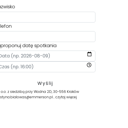
zwisko
lefon
proponuj datę spotkania
.o. z siedzibą przy Wodna 2D, 30-556 Kraków
s justyna.bialowas@emmerson.pl…
czytaj więcej