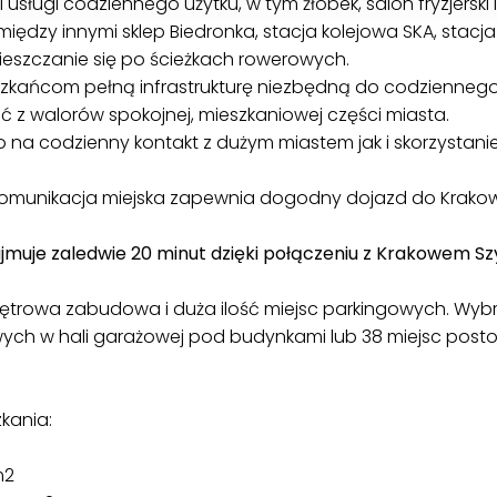
 usługi codziennego użytku, w tym żłobek, salon fryzjerski
 między innymi sklep Biedronka, stacja kolejowa SKA, stacj
eszczanie się po ścieżkach rowerowych.
szkańcom pełną infrastrukturę niezbędną do codziennego
 z walorów spokojnej, mieszkaniowej części miasta.
o na codzienny kontakt z dużym miastem jak i skorzystan
t komunikacja miejska zapewnia dogodny dojazd do Krako
muje zaledwie 20 minut dzięki połączeniu z Krakowem S
iętrowa zabudowa i duża ilość miejsc parkingowych. Wy
ych w hali garażowej pod budynkami lub 38 miejsc post
kania:
m2