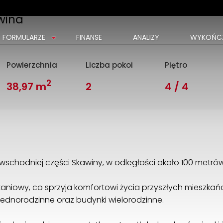
wina
FORMULARZE
FINANSE
ANALIZY
WYKOŃCZ
Powierzchnia
Liczba pokoi
Piętro
2
38,97 m
2
4 / 4
schodniej części Skawiny, w odległości około 100 metrów
aniowy, co sprzyja komfortowi życia przyszłych mieszk
jednorodzinne oraz budynki wielorodzinne.