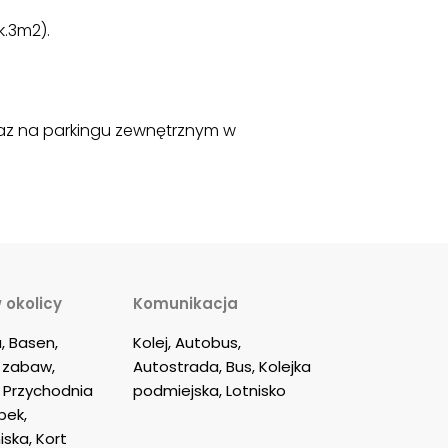
k.3m2).
az na parkingu zewnętrznym w
 okolicy
Komunikacja
, Basen, 
Kolej, Autobus, 
c zabaw, 
Autostrada, Bus, Kolejka 
 Przychodnia 
podmiejska, Lotnisko
bek, 
ska, Kort 