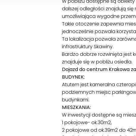
W pobliżu dostępne są obiekty i
dalszej odległości znajdują się
umożliwiająca wygodne przemi
Takie otoczenie zapewnia mie
jednocześnie pozwala korzystać
Ta lokalizacja pozwala zarówn
infrastruktury Skawiny.
Bardzo dobrze rozwinięta jes
znajduje się w pobliżu osiedla.
Dojazd do centrum Krakowa zaj
BUDYNEK:
Atutem jest kameralna czterop
podziemnych miejsc parkingow
budynkami.
MIESZKANIA:
W inwestycji dostępne są miesz
1 pokojowe- ok.30m2,
2 pokojowe od ok.39m2 do 42