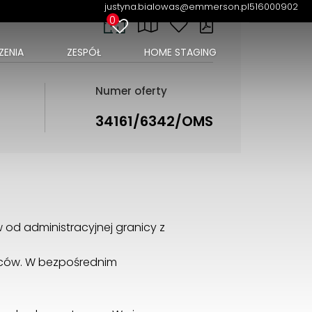
justyna.bialowas@emmerson.pl
516000902
0
ENIA
ZESPÓŁ
HOME STAGING
Numer oferty
34161/6342/OMS
 od administracyjnej granicy z
ańców. W bezpośrednim