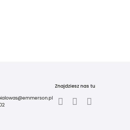
Znajdziesz nas tu
.bialowas@emmerson.pl
02