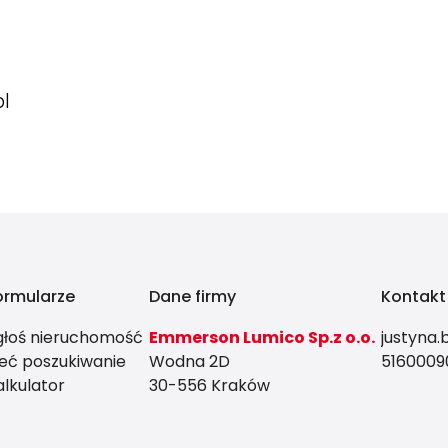
l
ormularze
Dane firmy
Kontakt
głoś nieruchomość
Emmerson Lumico Sp.z o.o.
justyna
leć poszukiwanie
Wodna 2D
5160009
alkulator
30-556 Kraków