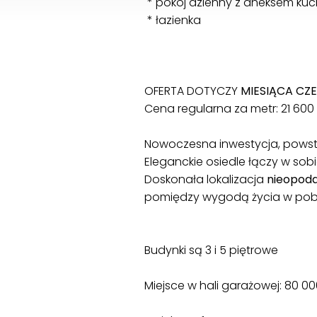
* pokój dzienny z aneksem ku
* łazienka
OFERTA DOTYCZY
MIESIĄCA CZ
Cena regularna za metr: 21 600
Nowoczesna inwestycja, powsta
Eleganckie osiedle łączy w sobi
Doskonała lokalizacja
nieopoda
pomiędzy wygodą życia w pobli
Budynki są 3 i 5 piętrowe
Miejsce w hali garażowej: 80 0