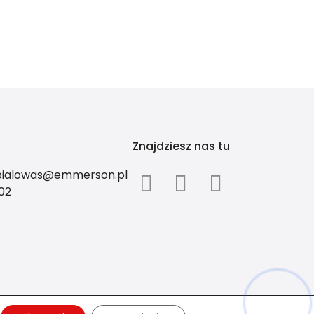
Znajdziesz nas tu
.bialowas@emmerson.pl
02
Hej! Chętnie Ci pomogę