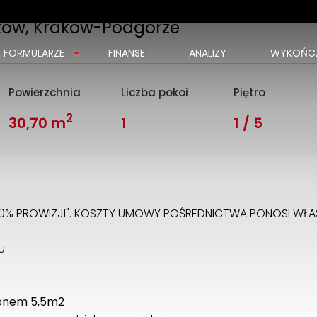
ków, Kraków-Podgórze
FORMULARZE
FINANSE
ANALIZY
WYKOŃCZ
Powierzchnia
Liczba pokoi
Piętro
2
30,70 m
1
1 / 5
0% PROWIZJI". KOSZTY UMOWY POŚREDNICTWA PONOSI WŁAŚ
u
konem 5,5m2