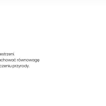
strzeni.
a zachować równowagę
czeniu przyrody.