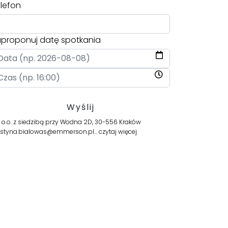
lefon
proponuj datę spotkania
.o. z siedzibą przy Wodna 2D, 30-556 Kraków
s justyna.bialowas@emmerson.pl…
czytaj więcej