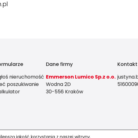
.pl
ormularze
Dane firmy
Kontakt
głoś nieruchomość
Emmerson Lumico Sp.z o.o.
justyna
leć poszukiwanie
Wodna 2D
5160009
alkulator
30-556 Kraków
epszą jakość korzystania z naszej witryny.