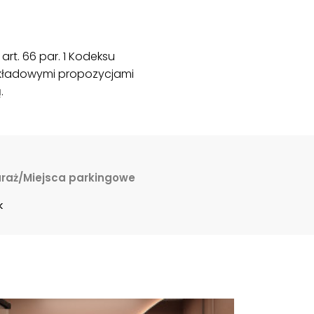
rt. 66 par. 1 Kodeksu
ykładowymi propozycjami
.
raż/Miejsca parkingowe
k