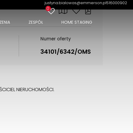
justyna.bialowas@emmerson.pl
516000902
0
ENIA
ZESPÓŁ
HOME STAGING
Numer oferty
34101/6342/OMS
CICIEL NIERUCHOMOŚCI.