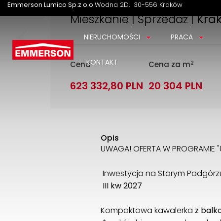
Emmerson Lumico Sp.z o.o.
Wodna 2D
30-556 Kraków
Mieszkanie | Sprzedaż |
Kra
NIERUCHOMOŚCI
PRACA
KONTAKT
2
Cena
Cena za m
623 332,80 PLN
20 304 PLN
Opis
UWAGA! OFERTA W PROGRAMIE "
Inwestycja na Starym Podgórz
III kw 2027
Kompaktowa kawalerka
z bal