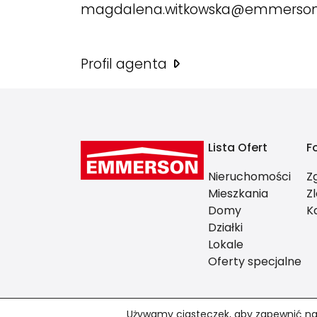
magdalena.witkowska@emmerson
Profil agenta
Lista Ofert
F
Nieruchomości
Z
Mieszkania
Z
Domy
K
Działki
Lokale
Oferty specjalne
Używamy ciasteczek, aby zapewnić najl