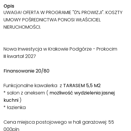
Opis
UWAGA! OFERTA W PROGRAMIE "0% PROWIZJI". KOSZTY
UMOWY POŚREDNICTWA PONOSI WŁAŚCICIEL
NIERUCHOMOŚCI.
Nowa Inwestycja w Krakowie Podgórze - Prokocim
III kwartał 2027
Finansowanie 20/80
Funkcjonalne kawalerka z
TARASEM 5,5 M2
* salon z aneksem (
możliwość wydzielenia jasnej
kuchni
)
* łazienka
Cena miejsca postojowego w hali garażowej: 55
000pln