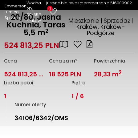
Wodna
justyna.bialowas@emmerson.pl
516000902
Emmerson
0
2D
Lumico
30-556
20/80, Jasna
Sp.z o.o.
Mieszkanie | Sprzedaż |
Kraków
Kuchnia, Taras
Kraków, Kraków-
2
5,5 m
Podgórze
524 813,25 PLN
2
Cena
Cena za m
Powierzchnia
2
524 813,25 PLN
18 525 PLN
28,33 m
Liczba pokoi
Piętro
1
1 / 6
Numer oferty
34106/6342/OMS