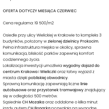
OFERTA DOTYCZY MIESIĄCA CZERWIEC
Cena regularna: 19 500/m2
Osiedle przy ulicy Wielickiej w Krakowie to kompleks 3
budynków, położony w
zielonej dzielnicy Prokocim
.
Pełna infrastruktura miejska w okolicy, sprawna
komunikacja, bliskość parków zapewnią komfort
codziennego życia.
Lokalizacja inwestycji umożliwia
wygodny dojazd do
centrum Krakowa
i
Wieliczki
oraz łatwy wyjazd z
miasta dzięki
pobliskiej obwodnicy
.
Sprawną komunikację zapewniają liczne
linie
autobusowe oraz przystanek tramwajowy
znajdujący
się w odległości 500 metrów.
Sąsiednie
CH Mozaika
oraz oddalone o kilka minut
jazdy autem
CH Bonarka
pozwalają na wygodne