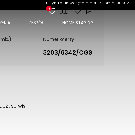
justyna.bialowas@emmerson.pl
516000902
0
ENIA
ZESPÓŁ
HOME STAGING
(mb.)
Numer oferty
3203/6342/OGS
aż , serwis