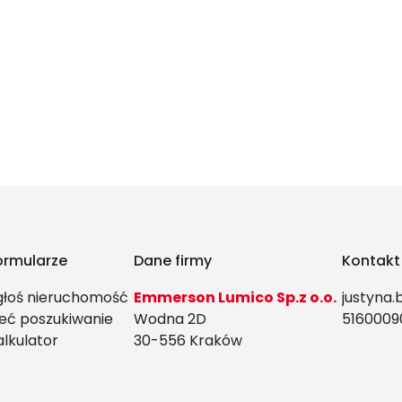
ormularze
Dane firmy
Kontakt
głoś nieruchomość
Emmerson Lumico Sp.z o.o.
justyna
leć poszukiwanie
Wodna 2D
5160009
alkulator
30-556 Kraków