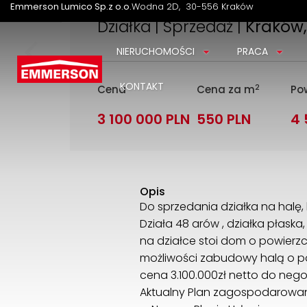
Emmerson Lumico Sp.z o.o.
Wodna 2D
30-556 Kraków
Działka | Sprzedaż |
Kraków
NIERUCHOMOŚCI
PRACA
KONTAKT
2
Cena
Cena za m
Pow
3 100 000 PLN
550 PLN
4
Opis
Do sprzedania działka na halę, 
Działa 48 arów , działka płask
na działce stoi dom o powierzc
możliwości zabudowy halą o po
cena 3.100.000zł netto do negoc
Aktualny Plan zagospodarowan