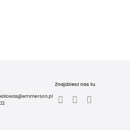
Znajdziesz nas tu
.bialowas@emmerson.pl
02