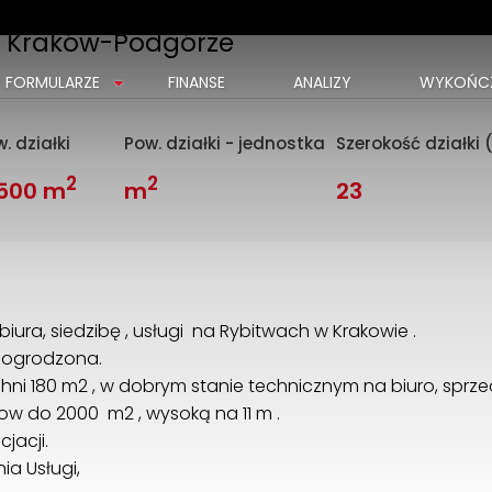
, Kraków-Podgórze
FORMULARZE
FINANSE
ANALIZY
WYKOŃCZ
. działki
Pow. działki - jednostka
Szerokość działki 
2
2
 500 m
m
23
biura, siedzibę , usługi na Rybitwach w Krakowie .
a, ogrodzona.
hni 180 m2 , w dobrym stanie technicznym na biuro, sprzed
w do 2000 m2 , wysoką na 11 m .
jacji.
ia Usługi,