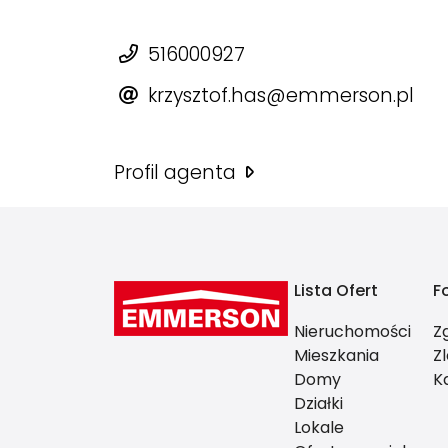
516000927
krzysztof.has@emmerson.pl
Profil agenta
Lista Ofert
F
Nieruchomości
Z
Mieszkania
Z
Domy
K
Działki
Lokale