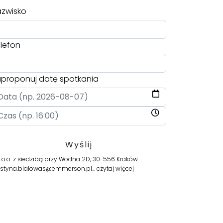
zwisko
lefon
proponuj datę spotkania
.o. z siedzibą przy Wodna 2D, 30-556 Kraków
s justyna.bialowas@emmerson.pl…
czytaj więcej