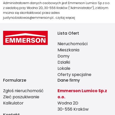
Administratorem danych osobowych jest Emmerson Lumico Sp.z o.o.
z siedzibą przy Wodna 2D, 30-556 Kraków (“Administrator”), z którym
można się skontaktować przez adres
justyna.bialowas@emmerson.pl…
czytaj więcej
Lista Ofert
Nieruchomości
Mieszkania
Domy
Działki
Lokale
Oferty specjalne
Formularze
Dane firmy
Zgłoś nieruchomość
Emmerson Lumico Sp.z
Zleć poszukiwanie
o.o.
Kalkulator
Wodna 2D
30-556 Kraków
Kontakt