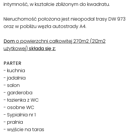
intymność, w kształcie zbliżonym do kwadratu.
Nieruchomość położona jest nieopodal trasy DW 973
oraz w pobliżu węzła autostrady A4.
Dom
o powierzchni całkowitej 270m2 (212m2
użytkowej)
składa się z:
PARTER
- kuchnia
- jadalnia
- salon
- garderoba
- łazienka z WC
- osobne WC
- Sypialnia nr 1
- pralnia
- wyjście na taras