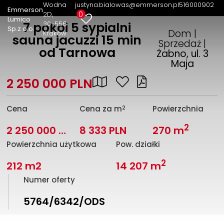
Wodna
justyna.bialowas@emmerson.pl
516000902
Emmerson
0
2D
Lumico
30-556
7 pokoi 5 sypialni
Sp.z o.o.
Dom |
Kraków
sauna jacuzzi 15 min
Sprzedaż |
od Tarnowa
Żabno, ul. 3
Maja
2 250 000 PLN
2
Cena
Cena za m
Powierzchnia
2
2 250 000 PLN
8 333 PLN
270 m
Powierzchnia użytkowa
Pow. działki
2
212 m2
14 207 m
Numer oferty
5764/6342/ODS