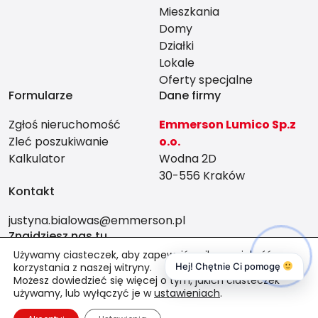
Mieszkania
Domy
Działki
Lokale
Oferty specjalne
Formularze
Dane firmy
Zgłoś nieruchomość
Emmerson Lumico Sp.z
Zleć poszukiwanie
o.o.
Kalkulator
Wodna 2D
30-556 Kraków
Kontakt
justyna.bialowas@emmerson.pl
Znajdziesz nas tu
Używamy ciasteczek, aby zapewnić najlepszą jakość
korzystania z naszej witryny.
Hej! Chętnie Ci pomogę
Możesz dowiedzieć się więcej o tym, jakich ciasteczek
używamy, lub wyłączyć je w
ustawieniach
.
© 2026 Wszystkie prawa zastrzeżone | Program dla biur