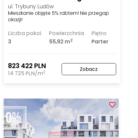
ul. Trybuny Ludów
Mieszkanie objęte 5% rabtem! Nie przegap
okazji!
Liczba pokoi
Powierzchnia
Piętro
2
3
55,92 m
Parter
823 422 PLN
Zobacz
2
14 725 PLN/m