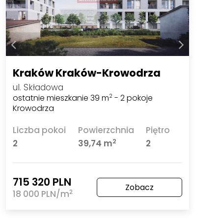
Kraków Kraków-Krowodrza
ul. Składowa
ostatnie mieszkanie 39 m
- 2 pokoje
2
Krowodrza
Liczba pokoi
Powierzchnia
Piętro
2
2
39,74 m
2
715 320 PLN
Zobacz
2
18 000 PLN/m