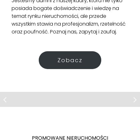
Jesteśmy dumni z naszej kadry, która nie tylko
posiada bogate doświadczenie i wiedzę na
temat rynku nieruchomości, ale przede
wszystkim stawia na profesjonalizm, rzetelność
oraz poufność. Poznaj nas, zapytaj i zaufaj.
Zobacz
Mieszkanie | Sprzedaż
Mieszkanie | Sprzedaż
Kraków, ul. Trybuny Ludów
Kraków, ul. Trybuny Ludów
Mieszkanie objęte 5% rabtem! Nie
Promocyjny harmonogram 20/80
przegap okazji!
Kraków
PROMOWANE NIERUCHOMOŚCI