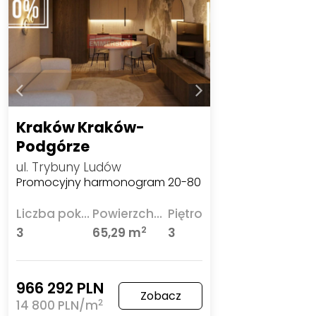
Kraków Kraków-
Podgórze
ul. Trybuny Ludów
Promocyjny harmonogram 20-80
Liczba pokoi
Powierzchnia
Piętro
2
3
65,29 m
3
966 292 PLN
Zobacz
2
14 800 PLN/m