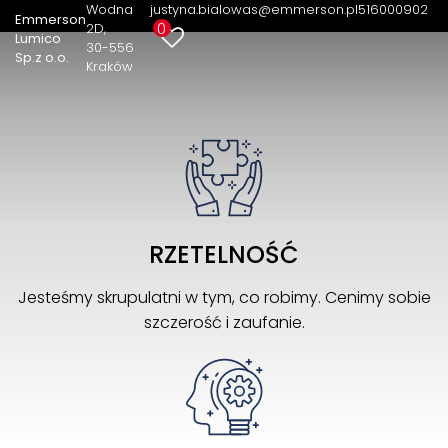
nieruchomości
Wodna
justyna.bialowas@emmerson.pl
516000902
Emmerson
0
2D
Lumico
30-556
Sp.z o.o.
Kraków
RZETELNOŚĆ
Jesteśmy skrupulatni w tym, co robimy. Cenimy sobie
szczerość i zaufanie.