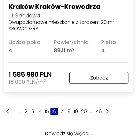
Kraków Kraków-Krowodrza
ul. Składowa
Dwupoziomowe mieszkanie z tarasem 20 m
2
KROWODZRA
Liczba pokoi
Powierzchnia
Piętro
2
4
88,11 m
4
1 585 980 PLN
Zobacz
2
18 000 PLN/m
1
...
12
13
14
15
16
17
18
19
20
...
46
Dowiedz się więcej…