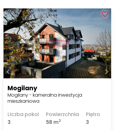
Mogilany
Mogilany - kameralna inwestycja
mieszkaniowa
Liczba pokoi
Powierzchnia
Piętro
2
3
58 m
3