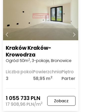
Kraków Kraków-
Krowodrza
Ogród 50m
, 3-pokoje, Bronowice
2
Liczba pokoi
Powierzchnia
Piętro
2
3
58,95 m
Parter
1 055 733 PLN
Zobacz
2
17 908,96 PLN/m