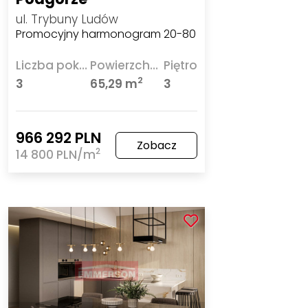
ul. Trybuny Ludów
Promocyjny harmonogram 20-80
Liczba pokoi
Powierzchnia
Piętro
2
3
65,29 m
3
966 292 PLN
Zobacz
2
14 800 PLN/m