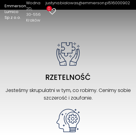
nieruchomości
Wodna
justyna.bialowas@emmerson.pl
516000902
Emmerson
0
2D
Lumico
30-556
Sp.z o.o.
Kraków
RZETELNOŚĆ
Jesteśmy skrupulatni w tym, co robimy. Cenimy sobie
szczerość i zaufanie.