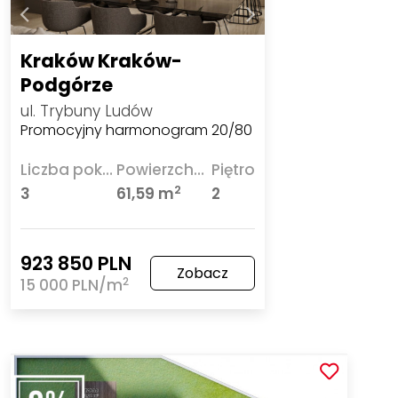
Kraków Kraków-
Podgórze
ul. Trybuny Ludów
Promocyjny harmonogram 20/80
Liczba pokoi
Powierzchnia
Piętro
2
3
61,59 m
2
923 850 PLN
Zobacz
2
15 000 PLN/m