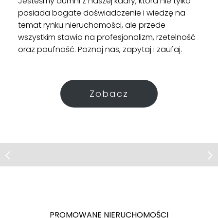
Jesteśmy dumni z naszej kadry, która nie tylko
posiada bogate doświadczenie i wiedzę na
temat rynku nieruchomości, ale przede
wszystkim stawia na profesjonalizm, rzetelność
oraz poufność. Poznaj nas, zapytaj i zaufaj.
Zobacz
Dom | Sprzedaż
Mieszkanie | Sprzedaż
Kraków
Kraków
Nowa
Funkcjonalne, Bronowice, 3-pokoje,
cena/basen/ogród/komfortowy
Kraków
PROMOWANE NIERUCHOMOŚCI