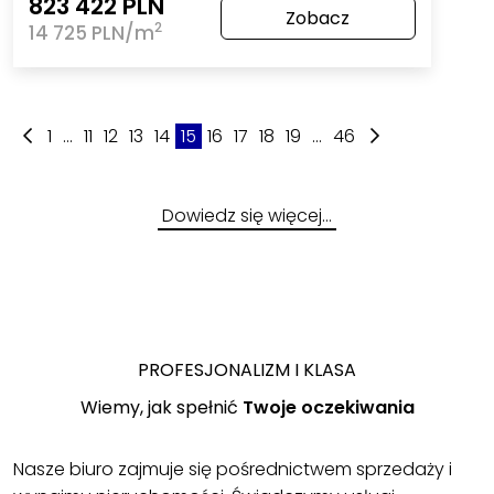
823 422 PLN
Zobacz
2
14 725 PLN/m
1
...
11
12
13
14
15
16
17
18
19
...
46
Dowiedz się więcej…
PROFESJONALIZM I KLASA
Wiemy, jak spełnić
Twoje oczekiwania
Nasze biuro zajmuje się pośrednictwem sprzedaży i