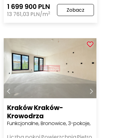
1 699 900 PLN
Zobacz
2
13 761,03 PLN/m
Kraków Kraków-
Krowodrza
Funkcjonalne, Bronowice, 3-pokoje,
Liczba pokoi
Powierzchnia
Piętro