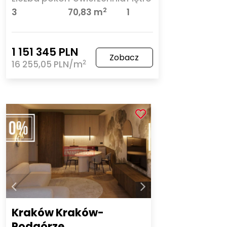
2
3
70,83 m
1
1 151 345 PLN
Zobacz
2
16 255,05 PLN/m
Kraków Kraków-
Podgórze