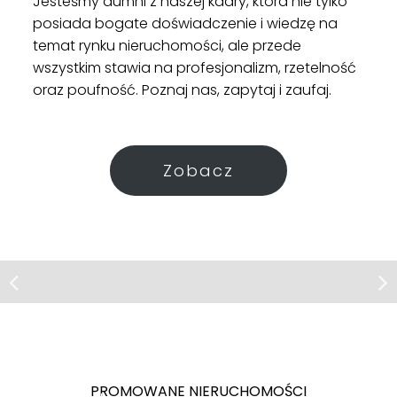
Jesteśmy dumni z naszej kadry, która nie tylko
posiada bogate doświadczenie i wiedzę na
temat rynku nieruchomości, ale przede
wszystkim stawia na profesjonalizm, rzetelność
oraz poufność. Poznaj nas, zapytaj i zaufaj.
Zobacz
Lokal | Sprzedaż
Kraków, ul. Składowa
Lokal usługowy Krowodrza, blisko ul.
Wrocławskiej
Kraków
PROMOWANE NIERUCHOMOŚCI