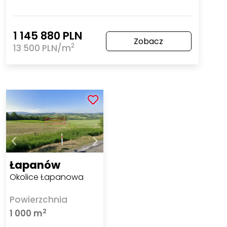
1 145 880 PLN
Zobacz
2
13 500 PLN/m
Łapanów
Okolice Łapanowa
Powierzchnia
2
1 000 m