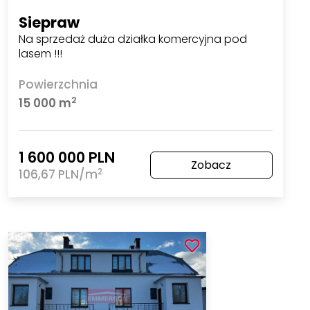
Siepraw
Na sprzedaż duża działka komercyjna pod
lasem !!!
Powierzchnia
2
15 000 m
1 600 000 PLN
Zobacz
2
106,67 PLN/m