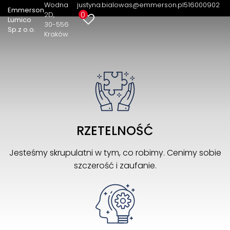
nieruchomości
Wodna
justyna.bialowas@emmerson.pl
516000902
Emmerson
0
2D
Lumico
30-556
Sp.z o.o.
Kraków
RZETELNOŚĆ
Jesteśmy skrupulatni w tym, co robimy. Cenimy sobie
szczerość i zaufanie.