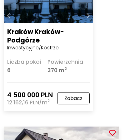
Kraków Kraków-
Podgórze
Inwestycyjne/Kostrze
Liczba pokoi
Powierzchnia
2
6
370 m
4 500 000 PLN
Zobacz
2
12 162,16 PLN/m