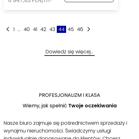
6 947,83 PLN/m
1
...
40
41
42
43
44
45
46
Dowiedz się więcej…
PROFESJONALIZM I KLASA
Wiemy, jak spełnić
Twoje oczekiwania
Nasze biuro zajmuje się pośrednictwem sprzedaży i
wynajmu nieruchomości. Świadczymy usługi
indywidualnie dopasowane do klientów. Chcesz