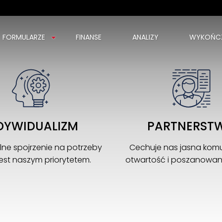
FORMULARZE
FINANSE
ANALIZY
WYKOŃCZ
Mamy
21 lat
doświadczenia w branży
Zapraszamy Cię do naszego świata nieruchomości
DYWIDUALIZM
PARTNERST
lne spojrzenie na potrzeby
Cechuje nas jasna komu
 jest naszym priorytetem.
otwartość i poszanowanie