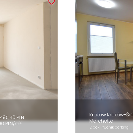
Kraków Kraków-Śr
495,40 PLN
Marchołta
2
60 PLN/m
2 pok Prądnik parking