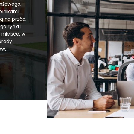
anżowego,
elnikami.
ą na przód,
ego rynku
 miejsce, w
porady
ów.