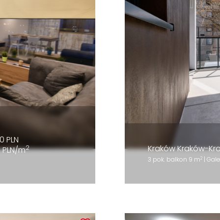
0 PLN
Kraków Kraków-Kr
2
1 PLN/m
2
3 pok. balkon 9 m
| Gal