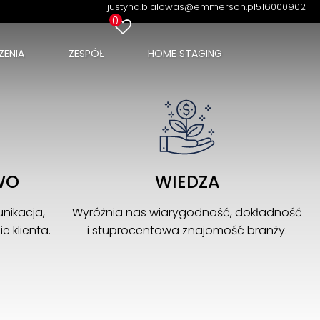
justyna.bialowas@emmerson.pl
516000902
0
ENIA
ZESPÓŁ
HOME STAGING
WO
WIEDZA
nikacja,
Wyróżnia nas wiarygodność, dokładność
 klienta.
i stuprocentowa znajomość branży.