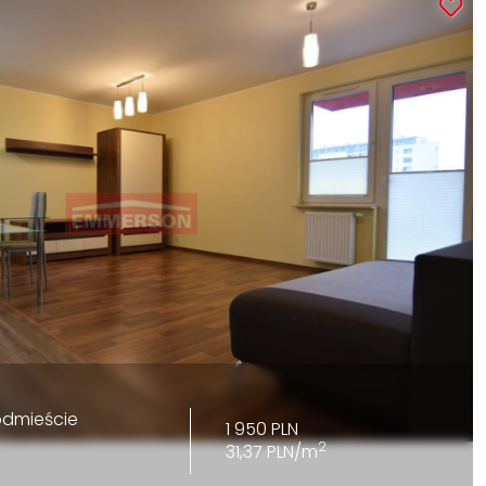
ódmieście
1 950 PLN
2
31,37 PLN/m