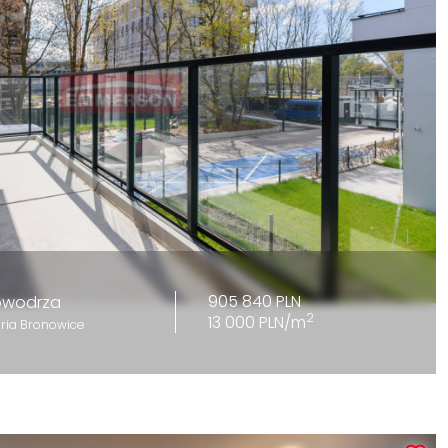
905 840 PLN
owodrza
2
13 000 PLN/m
eria Bronowice