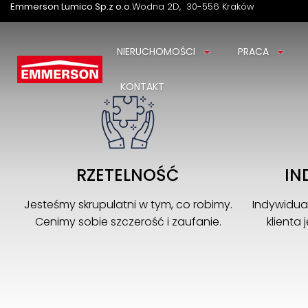
Emmerson Lumico Sp.z o.o.
Wodna 2D
30-556 Kraków
NIERUCHOMOŚCI
PRACA
KONTAKT
RZETELNOŚĆ
IN
Jesteśmy skrupulatni w tym, co robimy.
Indywidua
Cenimy sobie szczerość i zaufanie.
klienta