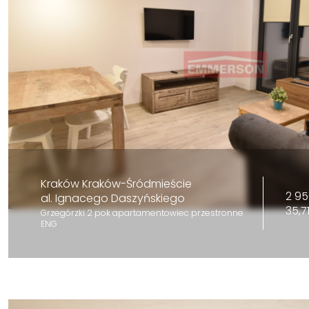
Kraków Kraków-Śródmieście
2 95
al. Ignacego Daszyńskiego
35,7
Grzegórzki 2 pok apartamentowiec przestronne
ENG