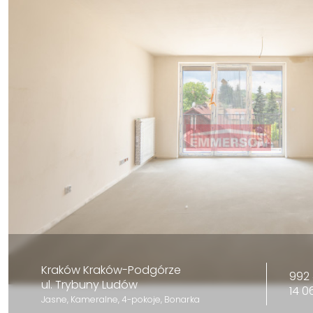
Kraków Kraków-Podgórze
992 
ul. Trybuny Ludów
14 0
Jasne, Kameralne, 4-pokoje, Bonarka