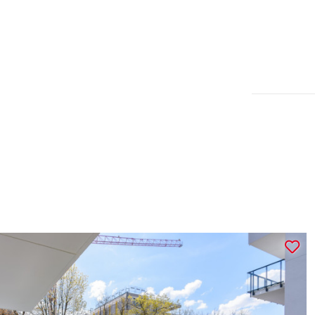
Dom | Sprzedaż
Wieliczka
2
pokoi, działka 500 m